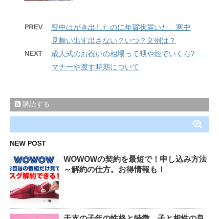
PREV
喪中はがき出したのに年賀状届いた。寒中
見舞い出す出さない？いつ？文例は？
NEXT
成人式のお祝いの相場って甥や姪でいくら?
マナーや渡す時期について
購読する
NEW POST
WOWOWの契約を最短で！申し込み方法
～解約の仕方。お得情報も！
干支の子年の性格と特徴。子と相性の良