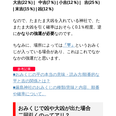
大吉(22％) | 中吉(7％) | 小吉(12％) | 吉(25％)
| 末吉(15％) | 凶(12％)
なので、たまたま大凶を入れている神社で、た
またま大凶を引く確率はおそらく0.1％程度、逆
に
かなりの強運が必要
なのです。
ちなみに、場所によっては
「平」
というおみく
じが入っている場合があり、これはこれでなか
なかの強運だと思います。
参考記事
■おみくじの平の本当の意味・読み方/順番的な
平と吉の関係とは？
■厳島神社のおみくじの種類/意味と内容、順番
や確率について。
おみくじで凶や大凶が出た場合
二回引くのってアリ？