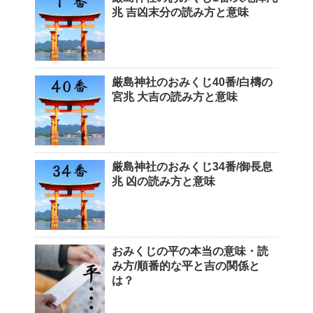
兆 吉凶末分の読み方と意味
厳島神社のおみくじ40番/白檮の
宮兆 大吉の読み方と意味
厳島神社のおみくじ34番/御長息
兆 凶の読み方と意味
おみくじの平の本当の意味・読
み方/順番的な平と吉の関係と
は？