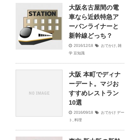
大阪名古屋間の電
車なら近鉄特急ア
ーバンライナーと
新幹線どっち？
2016/12/18
おでかけ
,
雑
学
豆知識
大阪 本町でディナ
ーデート。マジお
すすめレストラン
10選
2016/09/18
おでかけ
デー
ト
,
料理