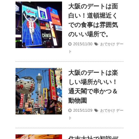
大阪のデートは面
白い！道頓堀近く
での食事は雰囲気
のいい場所で。
2015/11/30
おでかけ
デー
ト
大阪のデートは楽
しい場所がいい！
通天閣で串かつ＆
動物園
2015/11/29
おでかけ
デー
ト