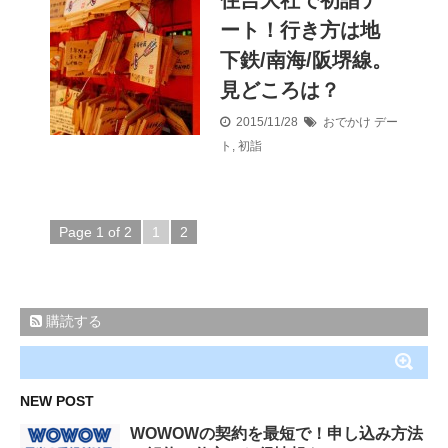
住吉大社で初詣デ
ート！行き方は地
下鉄/南海/阪堺線。
見どころは？
2015/11/28
おでかけ
デー
ト
,
初詣
Page 1 of 2
1
2
購読する
NEW POST
WOWOWの契約を最短で！申し込み方法