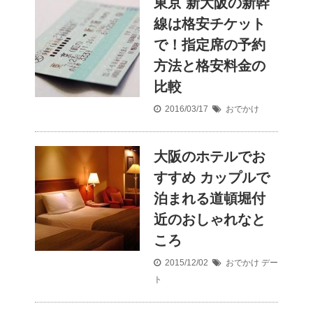
東京 新大阪の新幹
線は格安チケット
で！指定席の予約
方法と格安料金の
比較
2016/03/17
おでかけ
大阪のホテルでお
すすめ カップルで
泊まれる道頓堀付
近のおしゃれなと
ころ
2015/12/02
おでかけ
デー
ト