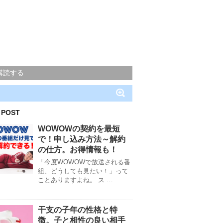
購読する
 POST
WOWOWの契約を最短
で！申し込み方法～解約
の仕方。お得情報も！
「今度WOWOWで放送される番
組、どうしても見たい！」って
ことありますよね。 ス …
干支の子年の性格と特
徴。子と相性の良い相手