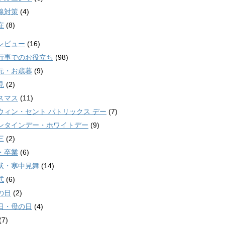
線対策
(4)
症
(8)
レビュー
(16)
行事でのお役立ち
(98)
元・お歳暮
(9)
見
(2)
スマス
(11)
ウィン・セント パトリックス デー
(7)
ンタインデー・ホワイトデー
(9)
三
(2)
・卒業
(6)
状・寒中見舞
(14)
式
(6)
の日
(2)
日・母の日
(4)
(7)