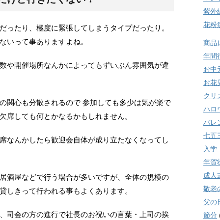
紫外
花粉
だったり、極度に緊張してしまうタイプだったり。
ないって事ありますよね。
商品
年間
数や開催場所なんかによってもずいぶん雰囲気が違
お中
お花
クリ
の関心も分散されるので 参加しても多少は気が楽で
ハロ
欠席しても何とかなるかもしれません。
バレ
七五
席なんかしたら歓迎会自体が成り立たなくなってし
入学
年賀
成人
居酒屋などで行う場合が多いですが、全体の規模の
敬老
貸しきって行われる事もよくあります。
父の
、司会の方の進行で社長のお祝いの言葉・上司の挨
節分