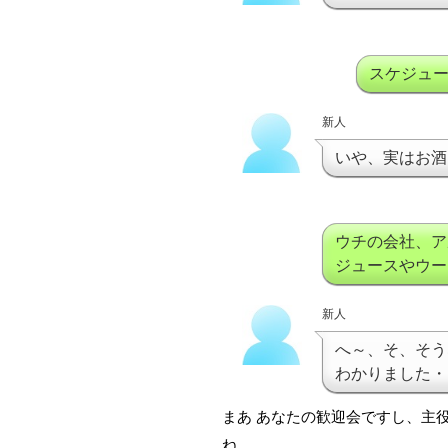
スケジュ
新人
いや、実はお酒
ウチの会社、ア
ジュースやウー
新人
へ～、そ、そう
わかりました・
まあ あなたの歓迎会ですし、主
ね。