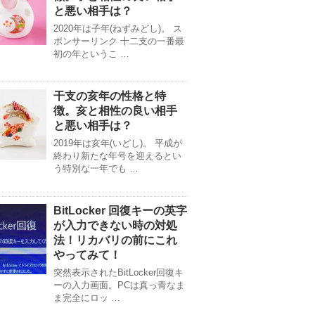
と悪い相手は？
2020年は子年(ねずみどし)。 ス
ポンサーリンク 十二支の一番最
初の年というこ …
干支の亥年の性格と特
徴。亥と相性の良い相手
と悪い相手は？
2019年は亥年(いどし)。 平成が
終わり新たな年号を迎えるとい
う特別な一年でも …
BitLocker 回復キーの英字
が入力できない時の対処
法！リカバリの前にこれ
やってみて！
突然表示されたBitLocker回復キ
ーの入力画面。PCは真っ青なま
ま完全にロッ …