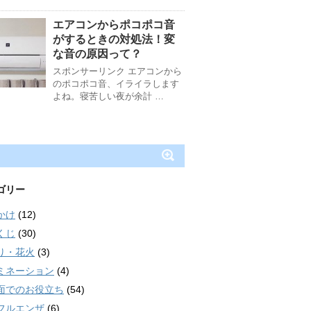
エアコンからポコポコ音
がするときの対処法！変
な音の原因って？
スポンサーリンク エアコンから
のポコポコ音、イライラします
よね。寝苦しい夜が余計 …
ゴリー
かけ
(12)
くじ
(30)
り・花火
(3)
ミネーション
(4)
面でのお役立ち
(54)
フルエンザ
(6)