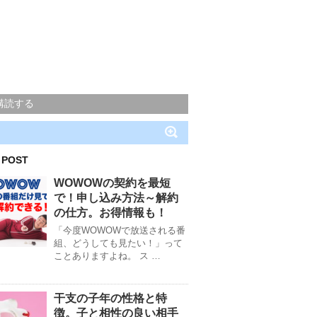
購読する
 POST
WOWOWの契約を最短
で！申し込み方法～解約
の仕方。お得情報も！
「今度WOWOWで放送される番
組、どうしても見たい！」って
ことありますよね。 ス …
干支の子年の性格と特
徴。子と相性の良い相手