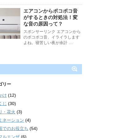
エアコンからポコポコ音
がするときの対処法！変
な音の原因って？
スポンサーリンク エアコンから
のポコポコ音、イライラします
よね。寝苦しい夜が余計 …
ゴリー
かけ
(12)
くじ
(30)
り・花火
(3)
ミネーション
(4)
面でのお役立ち
(54)
フルエンザ
(6)