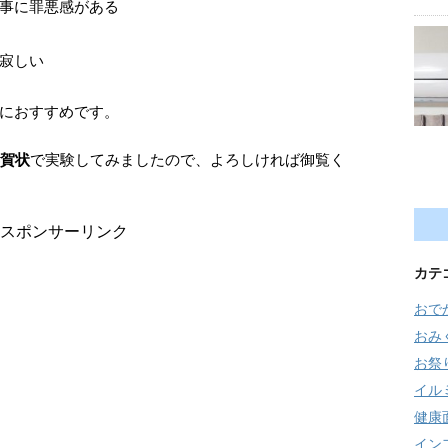
事に罪悪感がある
寂しい
におすすめです。
年賀状
で実験してみましたので、よろしければ御覧く
スポンサーリンク
カテ
おで
おみ
お祭
イル
健康
イン