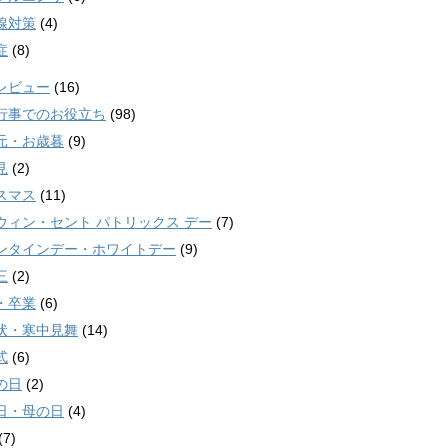
線対策
(4)
症
(8)
レビュー
(16)
行事でのお役立ち
(98)
元・お歳暮
(9)
見
(2)
スマス
(11)
ウィン・セント パトリックス デー
(7)
ンタインデー・ホワイトデー
(9)
三
(2)
・卒業
(6)
状・寒中見舞
(14)
式
(6)
の日
(2)
日・母の日
(4)
(7)