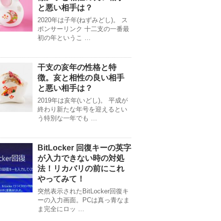
と悪い相手は？
2020年は子年(ねずみどし)。 ス
ポンサーリンク 十二支の一番最
初の年というこ …
干支の亥年の性格と特
徴。亥と相性の良い相手
と悪い相手は？
2019年は亥年(いどし)。 平成が
終わり新たな年号を迎えるとい
う特別な一年でも …
BitLocker 回復キーの英字
が入力できない時の対処
法！リカバリの前にこれ
やってみて！
突然表示されたBitLocker回復キ
ーの入力画面。PCは真っ青なま
ま完全にロッ …