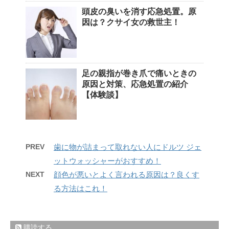
頭皮の臭いを消す応急処置。原
因は？クサイ女の救世主！
足の親指が巻き爪で痛いときの
原因と対策、応急処置の紹介
【体験談】
PREV
歯に物が詰まって取れない人にドルツ ジェ
ットウォッシャーがおすすめ！
NEXT
顔色が悪いとよく言われる原因は？良くす
る方法はこれ！
購読する