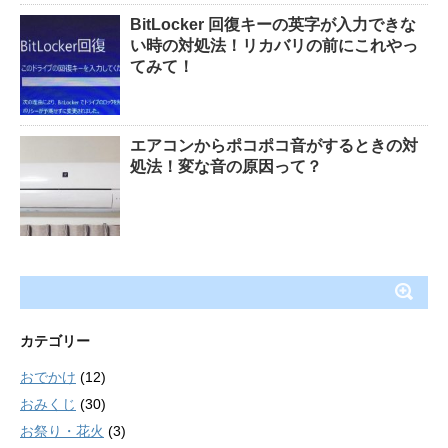
BitLocker 回復キーの英字が入力できな
い時の対処法！リカバリの前にこれやっ
てみて！
エアコンからポコポコ音がするときの対
処法！変な音の原因って？
カテゴリー
おでかけ
(12)
おみくじ
(30)
お祭り・花火
(3)