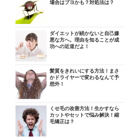
場合はブヨかも？対処法は？
ダイエットが続かないと自己嫌
悪な方へ。理由を知ることが成
功への近道だよ！
髪質をきれいにする方法！まさ
かドライヤーで変わるなんて予
想外！
くせ毛の改善方法！生かすなら
カットやセットで悩み解決！縮
毛矯正は？