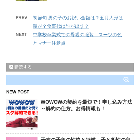
PREV
初節句 男の子のお祝い金額は？五月人形は
親が？食事代は誰が出す？
NEXT
中学校卒業式での母親の服装 スーツの色
とマナー注意点
購読する
NEW POST
WOWOWの契約を最短で！申し込み方法
～解約の仕方。お得情報も！
干支の子年の性格と特徴。子と相性の良