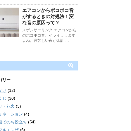
エアコンからポコポコ音
がするときの対処法！変
な音の原因って？
スポンサーリンク エアコンから
のポコポコ音、イライラします
よね。寝苦しい夜が余計 …
ゴリー
かけ
(12)
くじ
(30)
り・花火
(3)
ミネーション
(4)
面でのお役立ち
(54)
フルエンザ
(6)