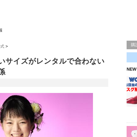
報
購
人式
>
いサイズがレンタルで合わない
NEW
係