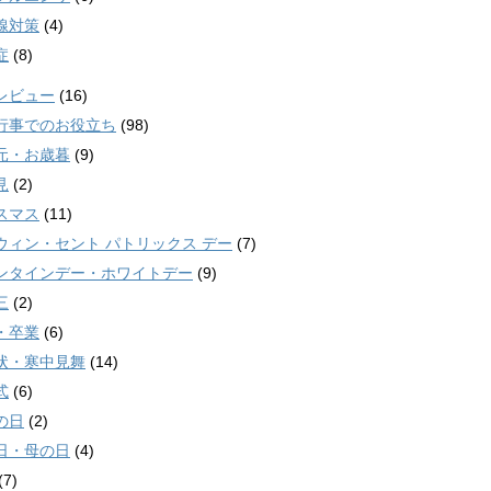
線対策
(4)
症
(8)
レビュー
(16)
行事でのお役立ち
(98)
元・お歳暮
(9)
見
(2)
スマス
(11)
ウィン・セント パトリックス デー
(7)
ンタインデー・ホワイトデー
(9)
三
(2)
・卒業
(6)
状・寒中見舞
(14)
式
(6)
の日
(2)
日・母の日
(4)
(7)