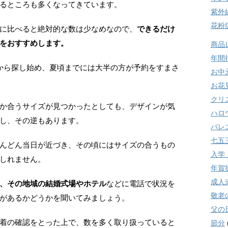
るところも多くなってきています。
紫外
花粉
イズに比べると絶対的な数は少なめなので、
できるだけ
をおすすめします。
商品
年間
から探し始め、夏頃までには大半の方が予約をすまさ
お中
お花
クリ
か合うサイズが見つかったとしても、デザインが気
ハロ
し、その逆もあります。
バレ
七五
んどん当日が近づき、その頃にはサイズの合うもの
入学
しれません。
年賀
成人
、その地域の結婚式場やホテル
などに電話で状況を
敬老
があるかどうかを聞いてみましょう。
父の
着の確認をとった上で、数を多く取り扱っていると
節分