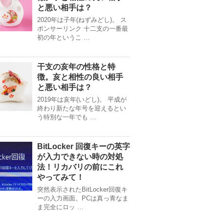
と悪い相手は？
2020年は子年(ねずみどし)。 ス
ポンサーリンク 十二支の一番最
初の年というこ …
干支の亥年の性格と特
徴。亥と相性の良い相手
と悪い相手は？
2019年は亥年(いどし)。 平成が
終わり新たな年号を迎えるとい
う特別な一年でも …
BitLocker 回復キーの英字
が入力できない時の対処
法！リカバリの前にこれ
やってみて！
突然表示されたBitLocker回復キ
ーの入力画面。PCは真っ青なま
ま完全にロッ …