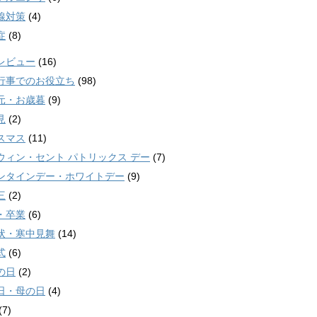
線対策
(4)
症
(8)
レビュー
(16)
行事でのお役立ち
(98)
元・お歳暮
(9)
見
(2)
スマス
(11)
ウィン・セント パトリックス デー
(7)
ンタインデー・ホワイトデー
(9)
三
(2)
・卒業
(6)
状・寒中見舞
(14)
式
(6)
の日
(2)
日・母の日
(4)
(7)