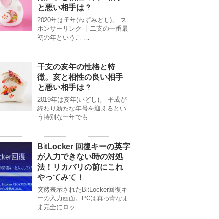
と悪い相手は？
2020年は子年(ねずみどし)。 ス
ポンサーリンク 十二支の一番最
初の年というこ …
干支の亥年の性格と特
徴。亥と相性の良い相手
と悪い相手は？
2019年は亥年(いどし)。 平成が
終わり新たな年号を迎えるとい
う特別な一年でも …
BitLocker 回復キーの英字
が入力できない時の対処
法！リカバリの前にこれ
やってみて！
突然表示されたBitLocker回復キ
ーの入力画面。PCは真っ青なま
ま完全にロッ …