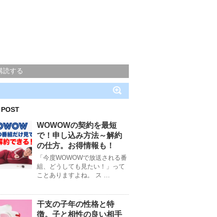
購読する
 POST
WOWOWの契約を最短
で！申し込み方法～解約
の仕方。お得情報も！
「今度WOWOWで放送される番
組、どうしても見たい！」って
ことありますよね。 ス …
干支の子年の性格と特
徴。子と相性の良い相手