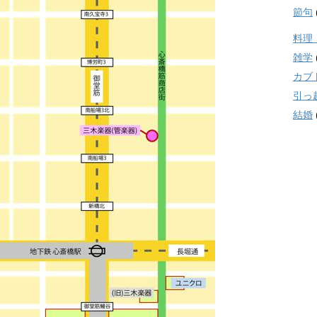
節句
料理
雑学
カブ
引っ
結婚