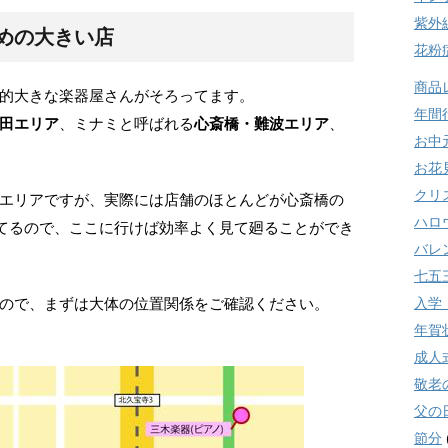
紫外
めの大きい店
花粉
商品
的大きな楽器屋さんがそろってます。
年間
田エリア
、ミナミと呼ばれる
心斎橋・難波エリア
、
お中
お花
クリ
エリアですが、実際には店舗のほとんどが心斎橋の
ハロ
してるので、ここに行けば効率よく見て廻ることができ
バレ
七五
入学
ので、まずは大体の位置関係をご確認ください。
年賀
成人
敬老
父の
節分