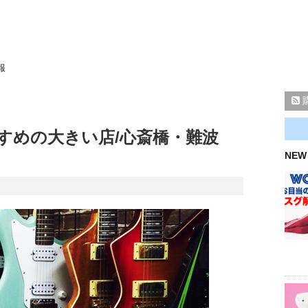
報
すめの大きい店/心斎橋・難波
NEW