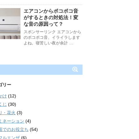
エアコンからポコポコ音
がするときの対処法！変
な音の原因って？
スポンサーリンク エアコンから
のポコポコ音、イライラします
よね。寝苦しい夜が余計 …
ゴリー
かけ
(12)
くじ
(30)
り・花火
(3)
ミネーション
(4)
面でのお役立ち
(54)
フルエンザ
(6)